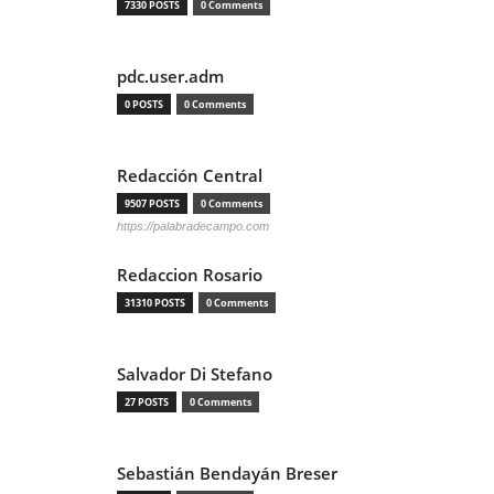
7330 POSTS
0 Comments
pdc.user.adm
0 POSTS
0 Comments
Redacción Central
9507 POSTS
0 Comments
https://palabradecampo.com
Redaccion Rosario
31310 POSTS
0 Comments
Salvador Di Stefano
27 POSTS
0 Comments
Sebastián Bendayán Breser