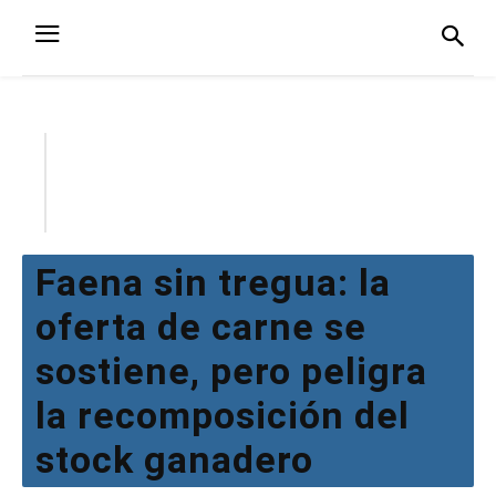
Faena sin tregua: la
oferta de carne se
sostiene, pero peligra
la recomposición del
stock ganadero