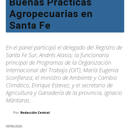
Buenas Prácticas
Agropecuarias en
Santa Fe
En el panel participó el delegado del Registro de
Santa Fe Sur, Andrés Alasia; la funcionaria
principal de Programas de la Organización
Internacional del Trabajo (OIT), María Eugenia
Sconfienza; el ministro de Ambiente y Cambio
Climático, Enrique Estevez; y el secretario de
Agricultura y Ganadería de la provincia, Ignacio
Mántaras.
Por:
Redacción Central
09/06/2026