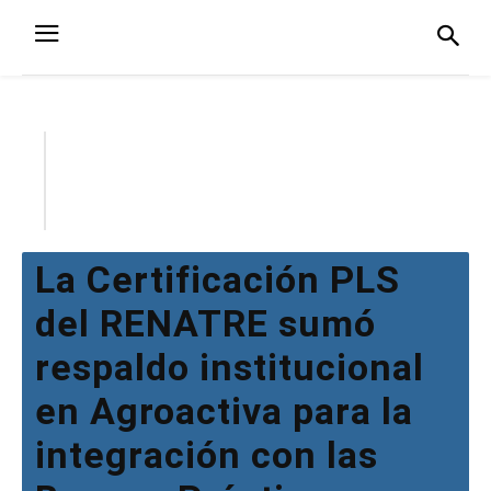
La Certificación PLS
del RENATRE sumó
respaldo institucional
en Agroactiva para la
integración con las