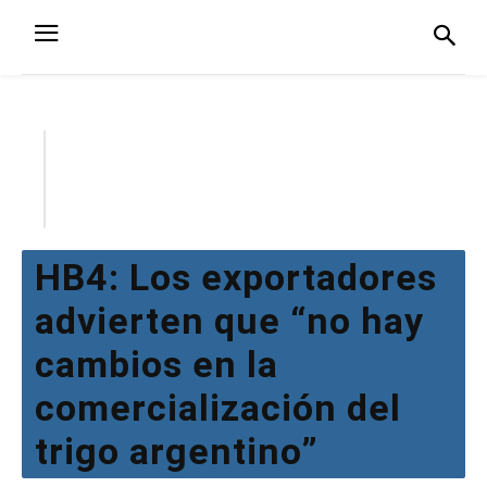
HB4: Los exportadores
advierten que “no hay
cambios en la
comercialización del
trigo argentino”