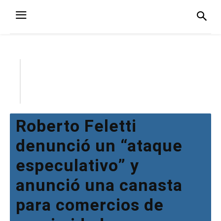
Roberto Feletti
denunció un “ataque
especulativo” y
anunció una canasta
para comercios de