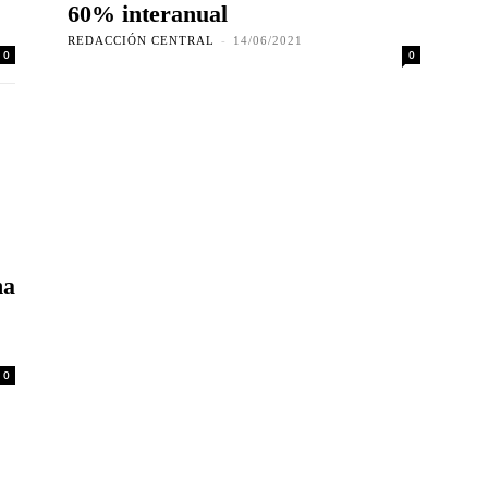
60% interanual
REDACCIÓN CENTRAL
-
14/06/2021
0
0
na
0