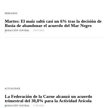
MERCADOS
Martes: El maíz saltó casi un 6% tras la decisión de
Rusia de abandonar el acuerdo del Mar Negro
REDACCIÓN CENTRAL
-
19/07/2023
0
ACTUALIDAD
La Federación de la Carne alcanzó un acuerdo
trimestral del 30,8% para la Actividad Avícola
REDACCIÓN CENTRAL
-
17/05/2023
0