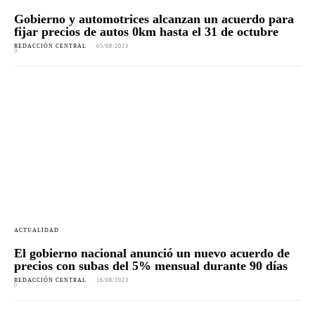
Gobierno y automotrices alcanzan un acuerdo para
fijar precios de autos 0km hasta el 31 de octubre
REDACCIÓN CENTRAL
-
05/09/2023
0
ACTUALIDAD
El gobierno nacional anunció un nuevo acuerdo de
precios con subas del 5% mensual durante 90 días
REDACCIÓN CENTRAL
-
16/08/2023
0