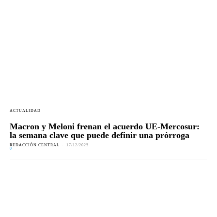
ACTUALIDAD
Macron y Meloni frenan el acuerdo UE-Mercosur:
la semana clave que puede definir una prórroga
REDACCIÓN CENTRAL
-
17/12/2025
0