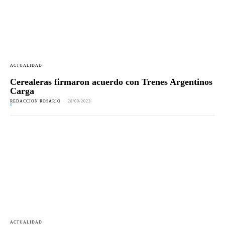
ACTUALIDAD
Cerealeras firmaron acuerdo con Trenes Argentinos
Carga
REDACCION ROSARIO
-
28/09/2023
0
ACTUALIDAD