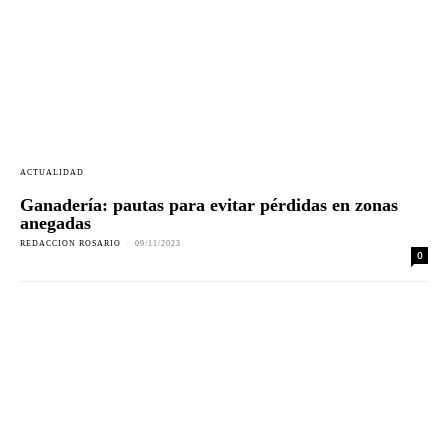
ACTUALIDAD
Ganadería: pautas para evitar pérdidas en zonas
anegadas
REDACCION ROSARIO
-
09/11/2023
0