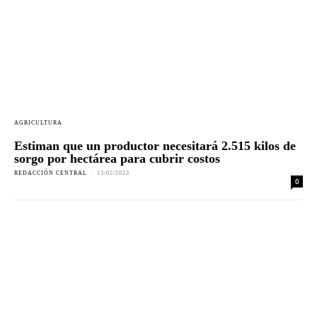
AGRICULTURA
Estiman que un productor necesitará 2.515 kilos de
sorgo por hectárea para cubrir costos
REDACCIÓN CENTRAL
-
13/02/2023
0