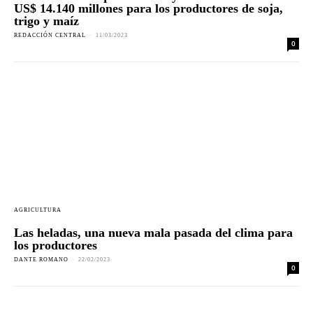
US$ 14.140 millones para los productores de soja,
trigo y maíz
REDACCIÓN CENTRAL
-
11/03/2023
0
AGRICULTURA
Las heladas, una nueva mala pasada del clima para
los productores
DANTE ROMANO
-
22/02/2023
0