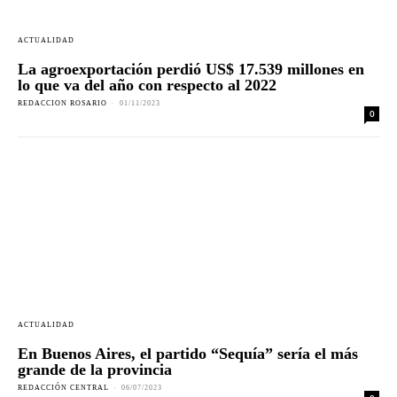
ACTUALIDAD
La agroexportación perdió US$ 17.539 millones en
lo que va del año con respecto al 2022
REDACCION ROSARIO
-
01/11/2023
0
ACTUALIDAD
En Buenos Aires, el partido “Sequía” sería el más
grande de la provincia
REDACCIÓN CENTRAL
-
06/07/2023