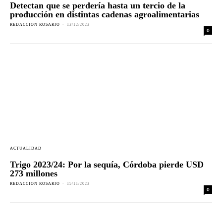
Detectan que se perdería hasta un tercio de la
producción en distintas cadenas agroalimentarias
REDACCION ROSARIO
-
13/12/2023
0
ACTUALIDAD
Trigo 2023/24: Por la sequía, Córdoba pierde USD
273 millones
REDACCION ROSARIO
-
15/11/2023
0