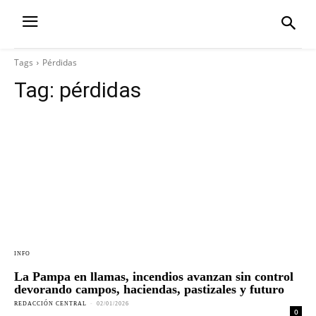
Tags
Pérdidas
Tag:
pérdidas
INFO
La Pampa en llamas, incendios avanzan sin control
devorando campos, haciendas, pastizales y futuro
REDACCIÓN CENTRAL
-
02/01/2026
0