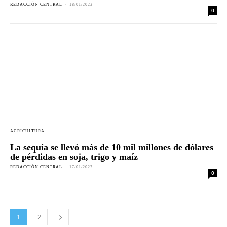
REDACCIÓN CENTRAL
-
18/01/2023
0
AGRICULTURA
La sequía se llevó más de 10 mil millones de dólares
de pérdidas en soja, trigo y maíz
REDACCIÓN CENTRAL
-
17/01/2023
0
1
2