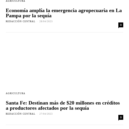
AGRICULTURA
Economía amplía la emergencia agropecuaria en La
Pampa por la sequía
REDACCIÓN CENTRAL
-
28/04/2023
0
AGRICULTURA
Santa Fe: Destinan más de $20 millones en créditos
a productores afectados por la sequía
REDACCIÓN CENTRAL
-
27/04/2023
0