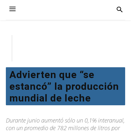
Advierten que “se
estancó” la producción
mundial de leche
Durante junio aumentó sólo un 0,1% interanual,
con un promedio de 782 millones de litros por