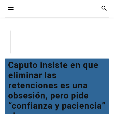
Caputo insiste en que
eliminar las
retenciones es una
obsesión, pero pide
“confianza y paciencia”