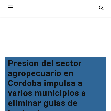
Presion del sector
agropecuario en
Cordoba impulsa a
varios municipios a
eliminar guias de