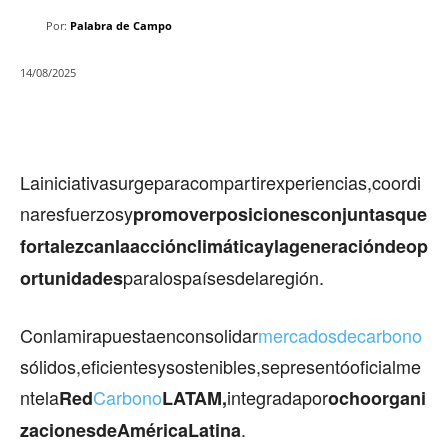
Por:
Palabra de Campo
14/08/2025
Lainiciativasurgeparacompartirexperiencias,coordi
naresfuerzosy
promoverposicionesconjuntasque
fortalezcanlaacciónclimáticaylageneracióndeop
paralospaísesdelaregión.
ortunidades
Conlamirapuestaenconsolidar
mercadosdecarbono
sólidos,eficientesysostenibles,sepresentóoficialme
ntela
Carbono
integradapor
Red
LATAM,
ochoorgani
.
zacionesdeAméricaLatina