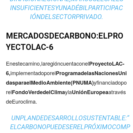
INSUFICIENTESYUNADÉBILPARTICIPAC
IÓNDELSECTORPRIVADO.
MERCADOSDECARBONO:ELPRO
YECTOLAC-6
Enestecamino,laregióncuentaconel
ProyectoLAC-
implementadoporel
6,
ProgramadelasNacionesUni
yfinanciadopo
dasparaelMedioAmbiente(PNUMA)
rel
yla
através
FondoVerdedelClima
UniónEuropea
deEuroclima.
UNPLANDEDESARROLLOSUSTENTABLE:“
ELCARBONOPUEDESERELPRÓXIMOCOMP