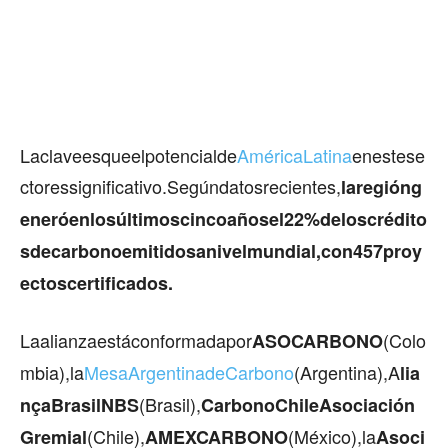
Laclaveesqueelpotencialde
AméricaLatina
enestese
ctoressignificativo.Segúndatosrecientes,
laregióng
eneróenlosúltimoscincoañosel22%deloscrédito
sdecarbonoemitidosanivelmundial,con457proy
ectoscertificados.
Laalianzaestáconformadapor
(Colo
ASOCARBONO
mbia),la
MesaArgentinadeCarbono
(Argentina),A
lia
(Brasil),
nçaBrasilNBS
CarbonoChileAsociación
(Chile),
(México),la
Gremial
AMEXCARBONO
Asoci