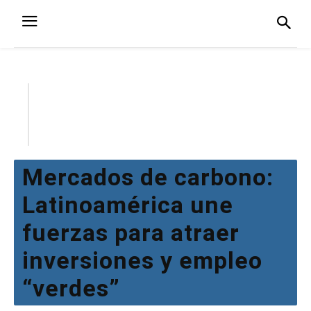
Mercados de carbono:
Latinoamérica une
fuerzas para atraer
inversiones y empleo
“verdes”