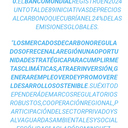
0.
EL
BANCOMUNDIAL
REGISTRÓEN2024
UNTOTALDE89INICIATIVASDEPRECIOS
ALCARBONOQUECUBRÍANEL24%DELAS
EMISIONESGLOBALES.
“
LOSMERCADOSDECARBONOREGULA
DOSOFRECENALAREGIÓNUNAOPORTU
NIDADESTRATÉGICAPARACUMPLIRME
TASCLIMÁTICAS,ATRAERINVERSIÓN,G
ENERAREMPLEOVERDEYPROMOVERE
LDESARROLLOSOSTENIBLE
.SUÉXITOD
EPENDERÁDEMARCOSREGULATORIOS
ROBUSTOS,COOPERACIÓNREGIONAL,P
ARTICIPACIÓNDELSECTORPRIVADOYS
ALVAGUARDASAMBIENTALESYSOCIAL