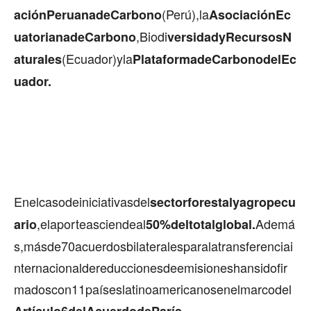
(Perú),la
aciónPeruanadeCarbono
AsociaciónEc
,Biodi
uatorianadeCarbono
versidadyRecursosN
(Ecuador)yla
aturales
PlataformadeCarbonodelEc
uador.
Enelcasodeiniciativasdel
sectorforestalyagropecu
,elaporteasciendeal
Ademá
ario
50%deltotalglobal.
s,másde70acuerdosbilateralesparalatransferenciai
nternacionaldereduccionesdeemisioneshansidofir
madoscon11paíseslatinoamericanosenelmarcodel