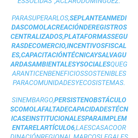
ESSÓLIDAS”,ACLARÓDOMINGUEZ.
PARASUPERARLOS,
SEPLANTEANMEDI
DASCOMOLACREACIÓNDEREGISTROS
CENTRALIZADOS,PLATAFORMASSEGU
RASDECOMERCIO,INCENTIVOSFISCAL
ES,CAPACITACIÓNTÉCNICAYSALVAGU
ARDASAMBIENTALESYSOCIALES
QUEG
ARANTICENBENEFICIOSSOSTENIBLES
PARACOMUNIDADESYECOSISTEMAS.
SINEMBARGO,
PERSISTENOBSTÁCULO
SCOMOLAFALTADECAPACIDADESTÉCN
ICASEINSTITUCIONALESPARAIMPLEM
ENTARELARTÍCULO6
,LAESCASACOOR
DINACIÓNREGIONAL,MARCOSLEGALES