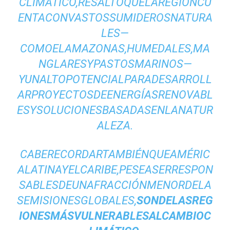
CLIMÁTICO
,RESALTÓQUELAREGIÓNCU
ENTACONVASTOSSUMIDEROSNATURA
LES—
COMOELAMAZONAS,HUMEDALES,MA
NGLARESYPASTOSMARINOS—
YUNALTOPOTENCIALPARADESARROLL
ARPROYECTOSDEENERGÍASRENOVABL
ESYSOLUCIONESBASADASENLANATUR
ALEZA.
CABERECORDARTAMBIÉNQUEAMÉRIC
ALATINAYELCARIBE,PESEASERRESPON
SABLESDEUNAFRACCIÓNMENORDELA
SEMISIONESGLOBALES,
SONDELASREG
IONESMÁSVULNERABLESALCAMBIOC