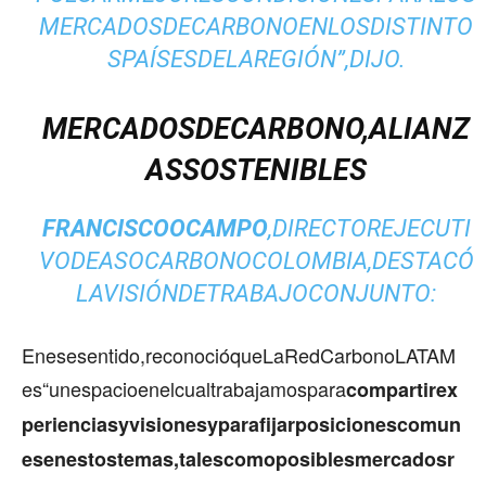
MERCADOSDECARBONOENLOSDISTINTO
SPAÍSESDELAREGIÓN”,DIJO.
MERCADOSDECARBONO,ALIANZ
ASSOSTENIBLES
FRANCISCOOCAMPO
,DIRECTOREJECUTI
VODEASOCARBONOCOLOMBIA,DESTACÓ
LAVISIÓNDETRABAJOCONJUNTO:
Enesesentido,reconocióqueLaRedCarbonoLATAM
es“unespacioenelcualtrabajamospara
compartirex
perienciasyvisionesyparafijarposicionescomun
esenestostemas,talescomoposiblesmercadosr