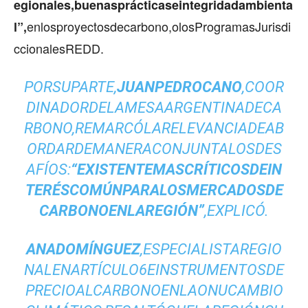
egionales,buenasprácticaseintegridadambienta
enlosproyectosdecarbono,olosProgramasJurisdi
l”,
ccionalesREDD.
PORSUPARTE,
JUANPEDROCANO
,COOR
DINADORDELAMESAARGENTINADECA
RBONO,REMARCÓLARELEVANCIADEAB
ORDARDEMANERACONJUNTALOSDES
AFÍOS:
“EXISTENTEMASCRÍTICOSDEIN
TERÉSCOMÚNPARALOSMERCADOSDE
CARBONOENLAREGIÓN”
,EXPLICÓ.
ANADOMÍNGUEZ
,ESPECIALISTAREGIO
NALENARTÍCULO6EINSTRUMENTOSDE
PRECIOALCARBONOENLAONU
CAMBIO