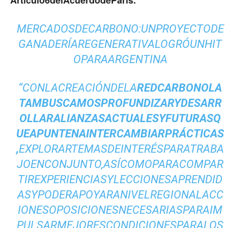
Artículo6delAcuerdodeParís.
MERCADOSDECARBONO:UNPROYECTODE
GANADERÍAREGENERATIVALOGRÓUNHIT
OPARAARGENTINA
“CONLACREACIÓNDELA
REDCARBONOLA
TAMBUSCAMOSPROFUNDIZARYDESARR
OLLARALIANZASACTUALESYFUTURASQ
UEAPUNTENAINTERCAMBIARPRÁCTICAS
,
EXPLORARTEMASDEINTERÉSPARATRABA
JOENCONJUNTO,ASÍCOMOPARACOMPAR
TIREXPERIENCIASYLECCIONESAPRENDID
ASYPODERAPOYARANIVELREGIONALACC
IONESOPOSICIONESNECESARIASPARAIM
PULSARMEJORESCONDICIONESPARALOS