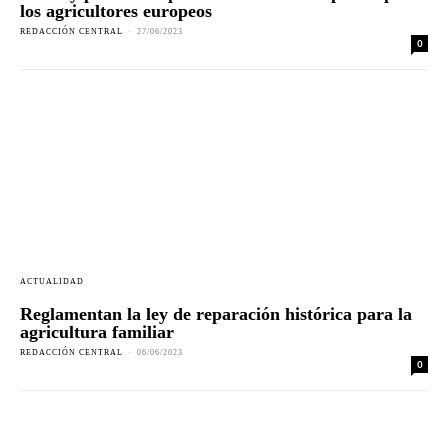
los agricultores europeos
REDACCIÓN CENTRAL
-
27/06/2023
0
ACTUALIDAD
Reglamentan la ley de reparación histórica para la
agricultura familiar
REDACCIÓN CENTRAL
-
06/06/2023
0