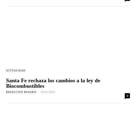
ACTUALIDAD
Santa Fe rechaza los cambios a la ley de
Biocombustibles
REDACCION ROSARIO
-
03/01/2024
0