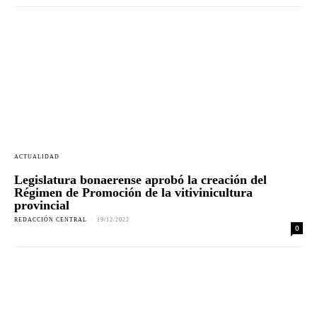
ACTUALIDAD
Legislatura bonaerense aprobó la creación del
Régimen de Promoción de la vitivinicultura
provincial
REDACCIÓN CENTRAL
-
19/12/2022
0