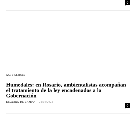
0
ACTUALIDAD
Humedales: en Rosario, ambientalistas acompañan
el tratamiento de la ley encadenados a la
Gobernación
PALABRA DE CAMPO
-
22/09/2022
0