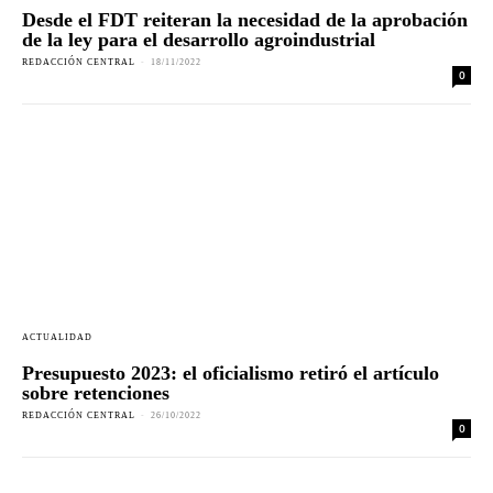
Desde el FDT reiteran la necesidad de la aprobación
de la ley para el desarrollo agroindustrial
REDACCIÓN CENTRAL
-
18/11/2022
0
ACTUALIDAD
Presupuesto 2023: el oficialismo retiró el artículo
sobre retenciones
REDACCIÓN CENTRAL
-
26/10/2022
0