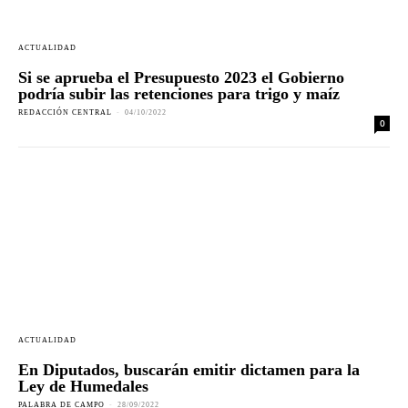
ACTUALIDAD
Si se aprueba el Presupuesto 2023 el Gobierno
podría subir las retenciones para trigo y maíz
REDACCIÓN CENTRAL
-
04/10/2022
0
ACTUALIDAD
En Diputados, buscarán emitir dictamen para la
Ley de Humedales
PALABRA DE CAMPO
-
28/09/2022