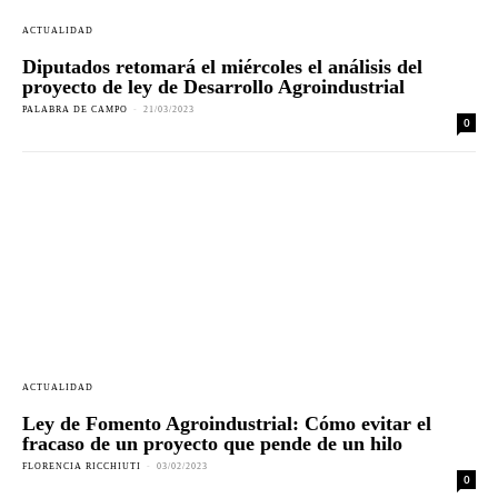
ACTUALIDAD
Diputados retomará el miércoles el análisis del
proyecto de ley de Desarrollo Agroindustrial
PALABRA DE CAMPO
-
21/03/2023
0
ACTUALIDAD
Ley de Fomento Agroindustrial: Cómo evitar el
fracaso de un proyecto que pende de un hilo
FLORENCIA RICCHIUTI
-
03/02/2023
0