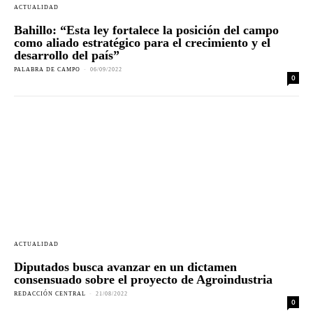
ACTUALIDAD
Bahillo: “Esta ley fortalece la posición del campo
como aliado estratégico para el crecimiento y el
desarrollo del país”
PALABRA DE CAMPO
-
06/09/2022
0
ACTUALIDAD
Diputados busca avanzar en un dictamen
consensuado sobre el proyecto de Agroindustria
REDACCIÓN CENTRAL
-
21/08/2022
0