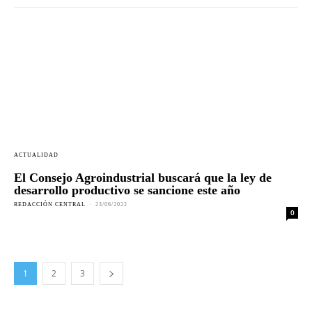
ACTUALIDAD
El Consejo Agroindustrial buscará que la ley de
desarrollo productivo se sancione este año
REDACCIÓN CENTRAL
-
23/06/2022
0
1
2
3