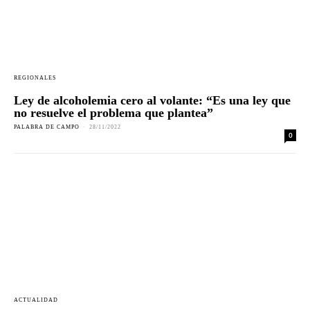
REGIONALES
Ley de alcoholemia cero al volante: “Es una ley que
no resuelve el problema que plantea”
PALABRA DE CAMPO
-
28/11/2022
0
ACTUALIDAD