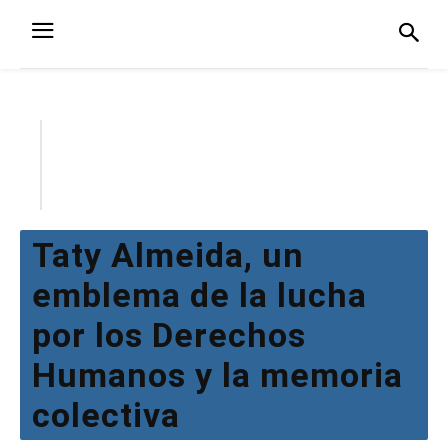
Taty Almeida, un
emblema de la lucha
por los Derechos
Humanos y la memoria
colectiva