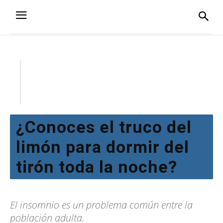
¿Conoces el truco del
limón para dormir del
tirón toda la noche?
El insomnio es un problema común entre la
población adulta.