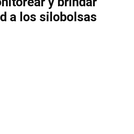
itorear y brindar
d a los silobolsas