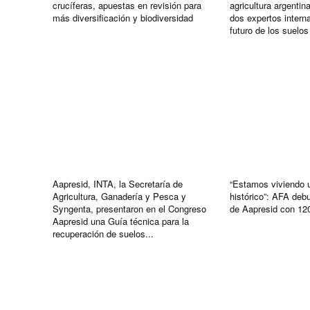
crucíferas, apuestas en revisión para
agricultura argentin
más diversificación y biodiversidad
dos expertos intern
futuro de los suelos
Aapresid, INTA, la Secretaría de
“Estamos viviendo
Agricultura, Ganadería y Pesca y
histórico”: AFA deb
Syngenta, presentaron en el Congreso
de Aapresid con 12
Aapresid una Guía técnica para la
recuperación de suelos...