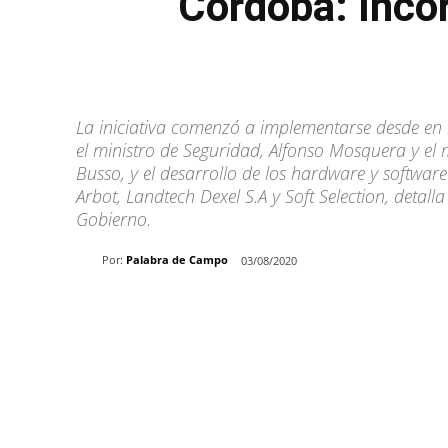
Córdoba: Inco
La iniciativa comenzó a implementarse desde en 
el ministro de Seguridad, Alfonso Mosquera y el 
Busso, y el desarrollo de los hardware y softwar
Arbot, Landtech Dexel S.A y Soft Selection, detal
Gobierno.
Por:
Palabra de Campo
03/08/2020
Share