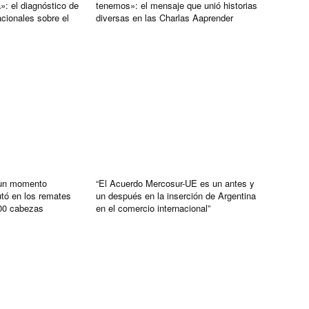
a»: el diagnóstico de
tenemos»: el mensaje que unió historias
acionales sobre el
diversas en las Charlas Aaprender
 un momento
“El Acuerdo Mercosur-UE es un antes y
utó en los remates
un después en la inserción de Argentina
00 cabezas
en el comercio internacional”