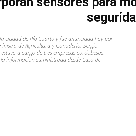
rporan sensores para mon
segurida
la ciudad de Río Cuarto y fue anunciada hoy por
ministro de Agricultura y Ganadería, Sergio
e estuvo a cargo de tres empresas cordobesas:
la la información suministrada desde Casa de