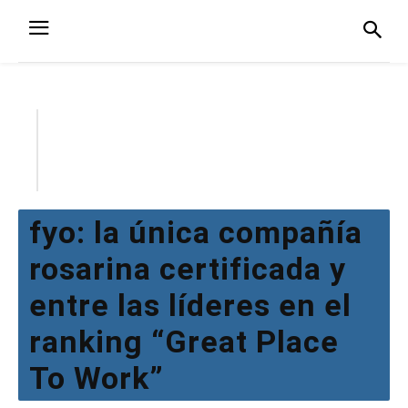
fyo: la única compañía
rosarina certificada y
entre las líderes en el
ranking “Great Place
To Work”