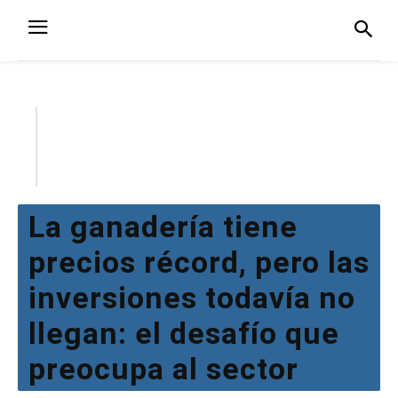
La ganadería tiene
precios récord, pero las
inversiones todavía no
llegan: el desafío que
preocupa al sector