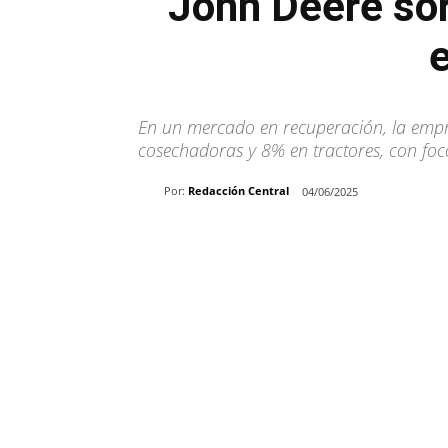
John Deere sor
En un mercado en recuperación, la empr
cosechadoras y 8% en tractores, con foco
Por:
Redacción Central
04/06/2025
Share