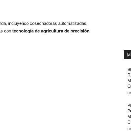
anda, incluyendo cosechadoras automatizadas,
ias con
tecnología de agricultura de precisión
M
S
R
M
Q
08
P
P
M
C
08