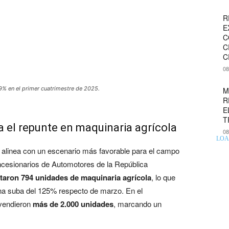
R
E
C
C
C
08
9% en el primer cuatrimestre de 2025.
M
R
E
T
 el repunte en maquinaria agrícola
08
LOA
alinea con un escenario más favorable para el campo
ncesionarios de Automotores de la República
ntaron 794 unidades de maquinaria agrícola
, lo que
una suba del 125% respecto de marzo. En el
 vendieron
más de 2.000 unidades
, marcando un