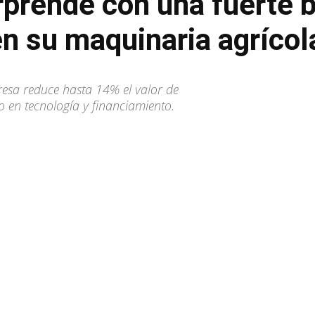
prende con una fuerte b
en su maquinaria agrícol
esa reduce hasta 14% el valor de
 en tecnología y financiamiento.