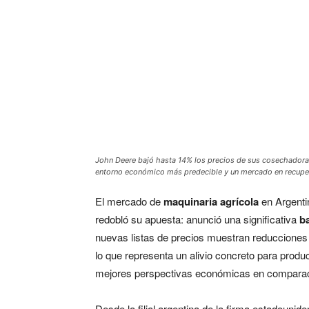
John Deere bajó hasta 14% los precios de sus cosechadoras
entorno económico más predecible y un mercado en recupe
El mercado de
maquinaria agrícola
en Argenti
redobló su apuesta: anunció una significativa
b
nuevas listas de precios muestran reducciones
lo que representa un alivio concreto para produ
mejores perspectivas económicas en comparac
Desde la filial argentina de la firma estadouni