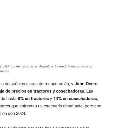
 y 8% los de tractores en Argentina. La medida responde a un
ración.
na da señales claras de recuperación, y
John Deere
aja de precios en tractores y cosechadoras
. Las
 de hasta
8% en tractores
y
14% en cosechadoras
,
ctores que enfrentan un escenario desafiante, pero con
ión con 2024.
dense explicaron que esta decisión responde a “un