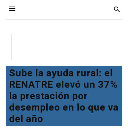
Sube la ayuda rural: el
RENATRE elevó un 37%
la prestación por
desempleo en lo que va
del año