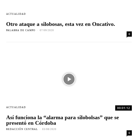
ACTUALIDAD
Otro ataque a silobosas, esta vez en Oncativo.
PALABRA DE CAMPO
-
07/09/2020
0
00:01:12
ACTUALIDAD
Así funciona la “alarma para silobolsas” que se
presentó en Córdoba
REDACCIÓN CENTRAL
-
03/08/2020
0