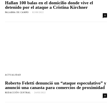
Hallan 100 balas en el domicilio donde vive el
detenido por el ataque a Cristina Kirchner
PALABRA DE CAMPO
-
02/09/2022
0
ACTUALIDAD
Roberto Feletti denunció un “ataque especulativo” y
anunció una canasta para comercios de proximidad
REDACCIÓN CENTRAL
-
24/03/2022
0