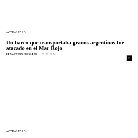
ACTUALIDAD
Un barco que transportaba granos argentinos fue
atacado en el Mar Rojo
REDACCION ROSARIO
-
22/02/2024
0
ACTUALIDAD