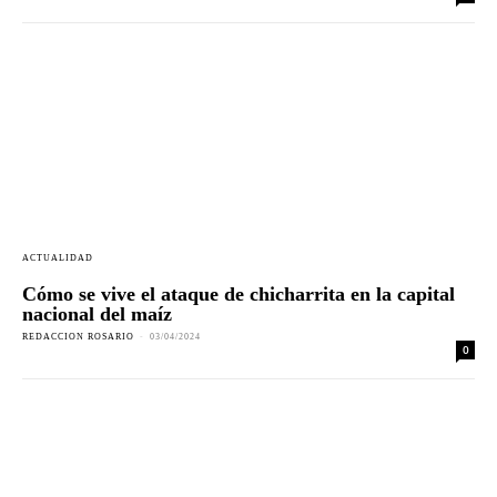
ACTUALIDAD
Cómo se vive el ataque de chicharrita en la capital
nacional del maíz
REDACCION ROSARIO
-
03/04/2024
0