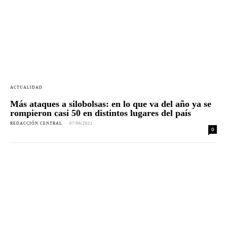
ACTUALIDAD
Más ataques a silobolsas: en lo que va del año ya se
rompieron casi 50 en distintos lugares del país
REDACCIÓN CENTRAL
-
07/06/2021
0