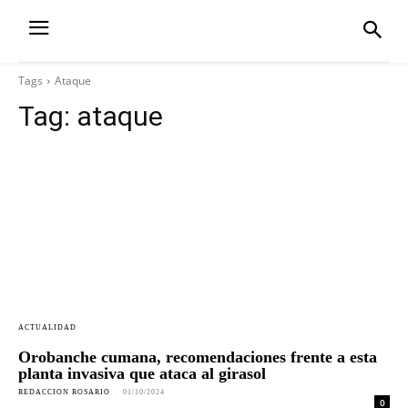
Tags
Ataque
Tag:
ataque
ACTUALIDAD
Orobanche cumana, recomendaciones frente a esta
planta invasiva que ataca al girasol
REDACCION ROSARIO
-
01/10/2024
0