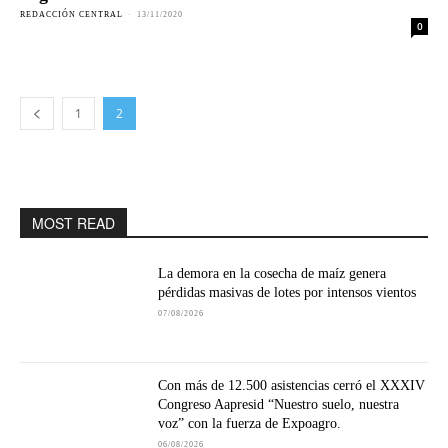
REDACCIÓN CENTRAL
-
13/11/2020
0
1
2
MOST READ
La demora en la cosecha de maíz genera
pérdidas masivas de lotes por intensos vientos
07/08/2026
Con más de 12.500 asistencias cerró el XXXIV
Congreso Aapresid “Nuestro suelo, nuestra
voz” con la fuerza de Expoagro.
06/08/2026