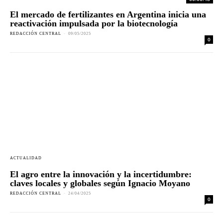
El mercado de fertilizantes en Argentina inicia una
reactivación impulsada por la biotecnología
REDACCIÓN CENTRAL
-
09/05/2025
0
ACTUALIDAD
El agro entre la innovación y la incertidumbre:
claves locales y globales según Ignacio Moyano
REDACCIÓN CENTRAL
-
24/04/2025
0