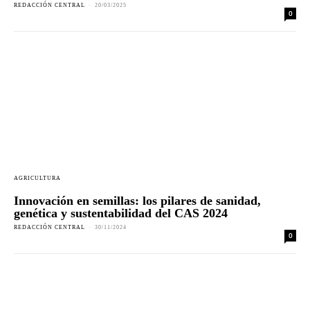
REDACCIÓN CENTRAL
-
20/03/2025
0
AGRICULTURA
Innovación en semillas: los pilares de sanidad,
genética y sustentabilidad del CAS 2024
REDACCIÓN CENTRAL
-
30/11/2024
0