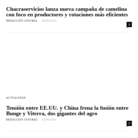
Chacraservicios lanza nueva campaña de camelina
con foco en productores y rotaciones más eficientes
REDACCIÓN CENTRAL
-
06/05/2025
0
ACTUALIDAD
Tensión entre EE.UU. y China frena la fusión entre
Bunge y Viterra, dos gigantes del agro
REDACCIÓN CENTRAL
-
02/05/2025
0