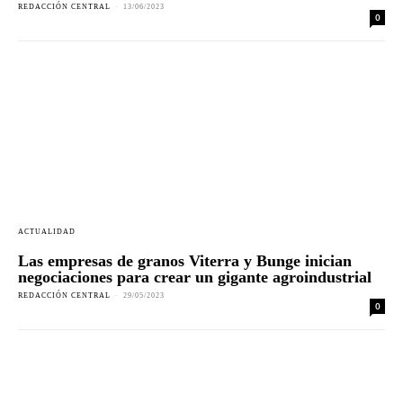
REDACCIÓN CENTRAL
-
13/06/2023
0
ACTUALIDAD
Las empresas de granos Viterra y Bunge inician
negociaciones para crear un gigante agroindustrial
REDACCIÓN CENTRAL
-
29/05/2023
0