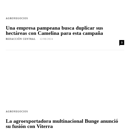
AGRONEGOCIOS
Una empresa pampeana busca duplicar sus
hectáreas con Camelina para esta campaña
REDACCIÓN CENTRAL
-
12/06/2024
0
AGRONEGOCIOS
La agroexportadora multinacional Bunge anunció
su fusión con Viterra