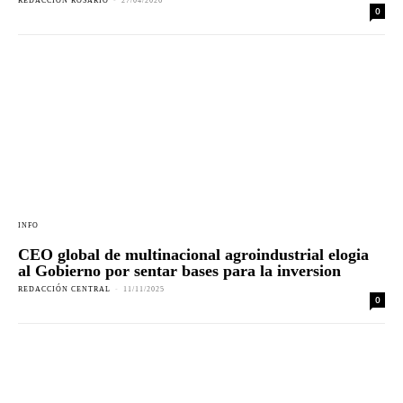
REDACCION ROSARIO
-
27/04/2026
0
INFO
CEO global de multinacional agroindustrial elogia
al Gobierno por sentar bases para la inversion
REDACCIÓN CENTRAL
-
11/11/2025
0