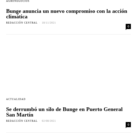
AGRONEGOCIOS
Bunge anuncia un nuevo compromiso con la acción
climática
REDACCIÓN CENTRAL
-
18/11/2021
0
ACTUALIDAD
Se derrumbó un silo de Bunge en Puerto General
San Martín
REDACCIÓN CENTRAL
-
02/08/2021
0