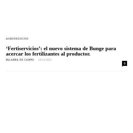
AGRONEGOCIOS
‘Fertiservicios’: el nuevo sistema de Bunge para
acercar los fertilizantes al productor.
PALABRA DE CAMPO
-
14/12/2021
0