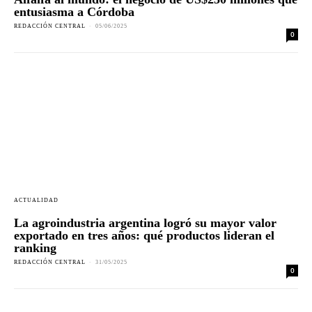
entusiasma a Córdoba
REDACCIÓN CENTRAL
-
05/06/2025
0
ACTUALIDAD
La agroindustria argentina logró su mayor valor
exportado en tres años: qué productos lideran el
ranking
REDACCIÓN CENTRAL
-
31/05/2025
0