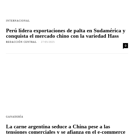
INTERNACIONAL
Perú lidera exportaciones de palta en Sudamérica y
conquista el mercado chino con la variedad Hass
REDACCIÓN CENTRAL
-
27/05/2025
0
GANADERÍA
La carne argentina seduce a China pese a las
tensiones comerciales y se afianza en el e-commerce