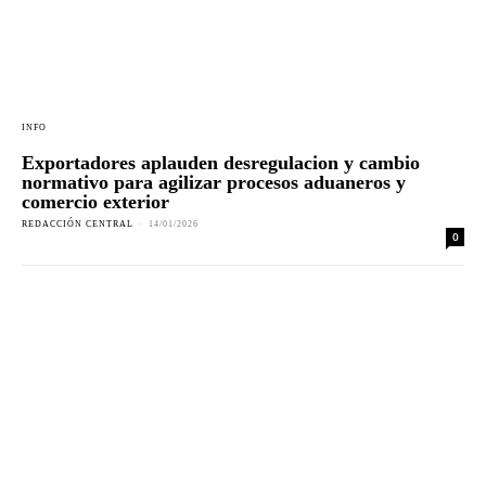
INFO
Exportadores aplauden desregulacion y cambio
normativo para agilizar procesos aduaneros y
comercio exterior
REDACCIÓN CENTRAL
-
14/01/2026
0