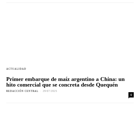
ACTUALIDAD
Primer embarque de maíz argentino a China: un
hito comercial que se concreta desde Quequén
REDACCIÓN CENTRAL
-
29/07/2025
0