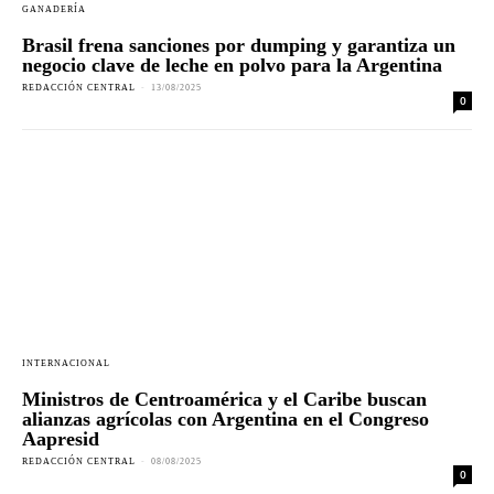
GANADERÍA
Brasil frena sanciones por dumping y garantiza un
negocio clave de leche en polvo para la Argentina
REDACCIÓN CENTRAL
-
13/08/2025
0
INTERNACIONAL
Ministros de Centroamérica y el Caribe buscan
alianzas agrícolas con Argentina en el Congreso
Aapresid
REDACCIÓN CENTRAL
-
08/08/2025
0