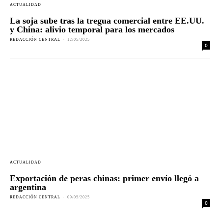
ACTUALIDAD
La soja sube tras la tregua comercial entre EE.UU.
y China: alivio temporal para los mercados
REDACCIÓN CENTRAL
-
12/05/2025
0
ACTUALIDAD
Exportación de peras chinas: primer envío llegó a
argentina
REDACCIÓN CENTRAL
-
09/05/2025
0