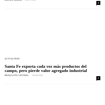
DANIEL APRILE
-
03/07/2026
0
ACTUALIDAD
Santa Fe exporta cada vez más productos del
campo, pero pierde valor agregado industrial
REDACCIÓN CENTRAL
-
19/06/2026
0