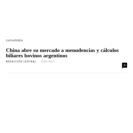
GANADERÍA
China abre su mercado a menudencias y cálculos
biliares bovinos argentinos
REDACCIÓN CENTRAL
-
23/05/2025
0