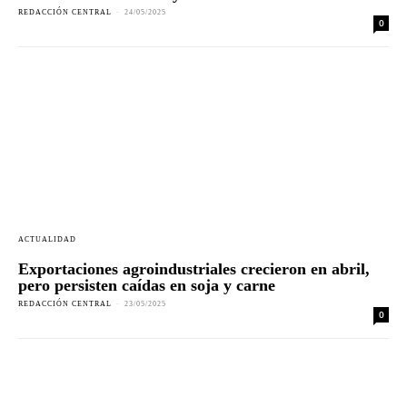
REDACCIÓN CENTRAL
-
24/05/2025
0
ACTUALIDAD
Exportaciones agroindustriales crecieron en abril,
pero persisten caídas en soja y carne
REDACCIÓN CENTRAL
-
23/05/2025
0