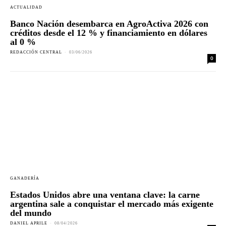
ACTUALIDAD
Banco Nación desembarca en AgroActiva 2026 con
créditos desde el 12 % y financiamiento en dólares
al 0 %
REDACCIÓN CENTRAL
-
03/06/2026
0
GANADERÍA
Estados Unidos abre una ventana clave: la carne
argentina sale a conquistar el mercado más exigente
del mundo
DANIEL APRILE
-
08/04/2026