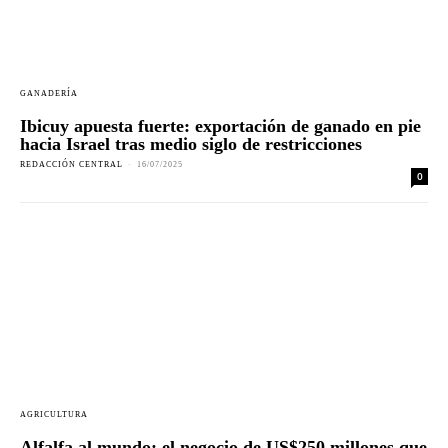
GANADERÍA
Ibicuy apuesta fuerte: exportación de ganado en pie
hacia Israel tras medio siglo de restricciones
REDACCIÓN CENTRAL
-
16/07/2025
0
AGRICULTURA
Alfalfa al mundo: el negocio de US$250 millones que