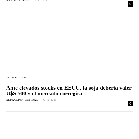
DANIEL APRILE
-
10/05/2026
0
ACTUALIDAD
Ante elevados stocks en EEUU, la soja deberia valer
U$S 500 y el mercado corregira
REDACCIÓN CENTRAL
-
03/11/2025
0