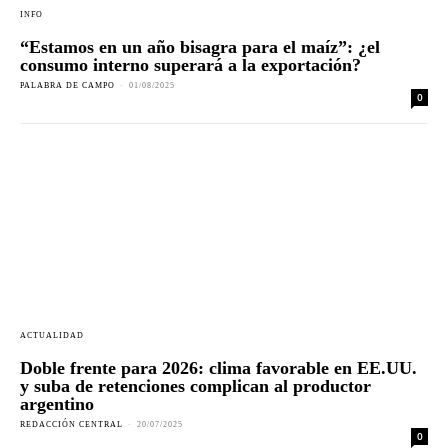
INFO
“Estamos en un año bisagra para el maíz”: ¿el
consumo interno superará a la exportación?
PALABRA DE CAMPO
-
01/08/2025
0
ACTUALIDAD
Doble frente para 2026: clima favorable en EE.UU.
y suba de retenciones complican al productor
argentino
REDACCIÓN CENTRAL
-
20/07/2025
0