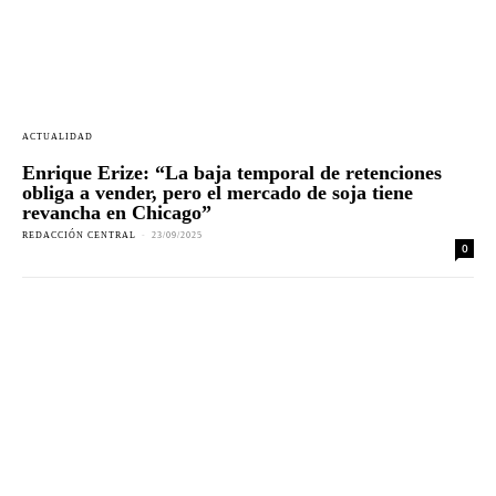
ACTUALIDAD
Enrique Erize: “La baja temporal de retenciones
obliga a vender, pero el mercado de soja tiene
revancha en Chicago”
REDACCIÓN CENTRAL
-
23/09/2025
0