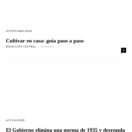
SUSTENTABILIDAD
Cultivar en casa: guia paso a paso
REDACCIÓN CENTRAL
-
20/10/2025
0
ACTUALIDAD
El Gobierno elimina una norma de 1935 y desregula