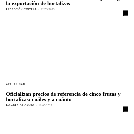
la exportación de hortalizas
REDACCIÓN CENTRAL
-
12/05/2025
0
ACTUALIDAD
Oficializan precios de referencia de cinco frutas y
hortalizas: cuáles y a cuánto
PALABRA DE CAMPO
-
11/05/2022
0