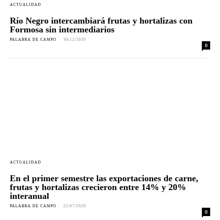
ACTUALIDAD
Río Negro intercambiará frutas y hortalizas con
Formosa sin intermediarios
PALABRA DE CAMPO
-
30/12/2020
0
ACTUALIDAD
En el primer semestre las exportaciones de carne,
frutas y hortalizas crecieron entre 14% y 20%
interanual
PALABRA DE CAMPO
-
22/07/2020
0