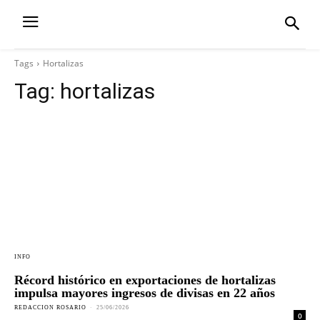
Tags
Hortalizas
Tag:
hortalizas
INFO
Récord histórico en exportaciones de hortalizas
impulsa mayores ingresos de divisas en 22 años
REDACCION ROSARIO
-
25/06/2026
0