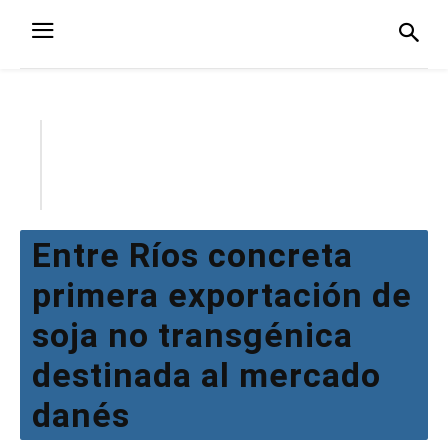
Entre Ríos concreta
primera exportación de
soja no transgénica
destinada al mercado
danés