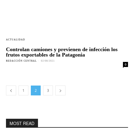
ACTUALIDAD
Controlan camiones y previenen de infección los
frutos exportables de la Patagonia
REDACCIÓN CENTRAL
-
02/08/2021
0
1
2
3
MOST READ