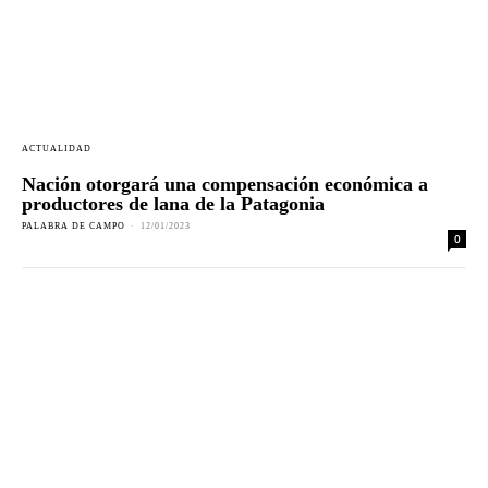
ACTUALIDAD
Nación otorgará una compensación económica a
productores de lana de la Patagonia
PALABRA DE CAMPO
-
12/01/2023
0