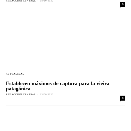
REDACCIÓN CENTRAL
-
18/10/2022
0
ACTUALIDAD
Establecen máximos de captura para la vieira
patagónica
REDACCIÓN CENTRAL
-
13/09/2022
0