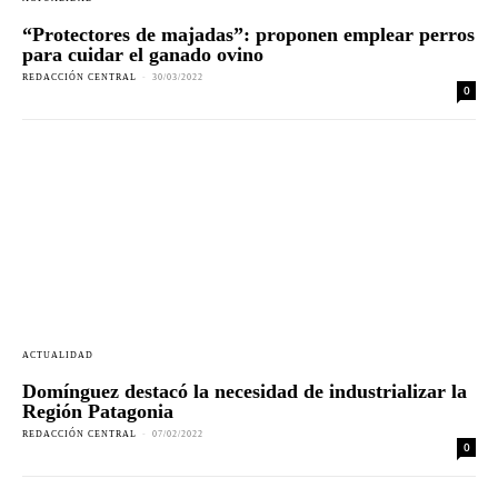
“Protectores de majadas”: proponen emplear perros
para cuidar el ganado ovino
REDACCIÓN CENTRAL
-
30/03/2022
0
ACTUALIDAD
Domínguez destacó la necesidad de industrializar la
Región Patagonia
REDACCIÓN CENTRAL
-
07/02/2022
0