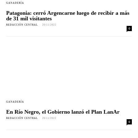
GANADERÍA
Patagonia: cerró Argencarne luego de recibir a más
de 31 mil visitantes
REDACCIÓN CENTRAL
-
20/11/2022
0
GANADERÍA
En Río Negro, el Gobierno lanzó el Plan LanAr
REDACCIÓN CENTRAL
-
20/11/2022
0