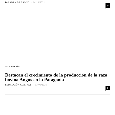
PALABRA DE CAMPO
-
14/10/2021
0
GANADERÍA
Destacan el crecimiento de la producción de la raza
bovina Angus en la Patagonia
REDACCIÓN CENTRAL
-
13/09/2021
0