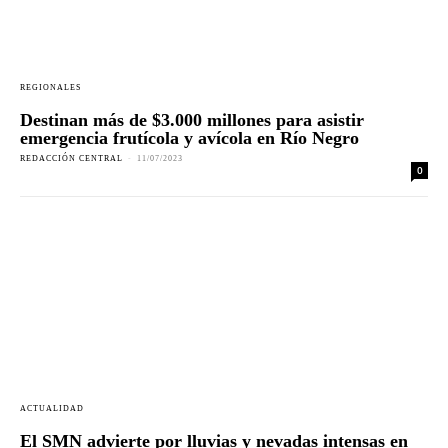
REGIONALES
Destinan más de $3.000 millones para asistir
emergencia frutícola y avícola en Río Negro
REDACCIÓN CENTRAL
-
11/07/2023
0
ACTUALIDAD
El SMN advierte por lluvias y nevadas intensas en