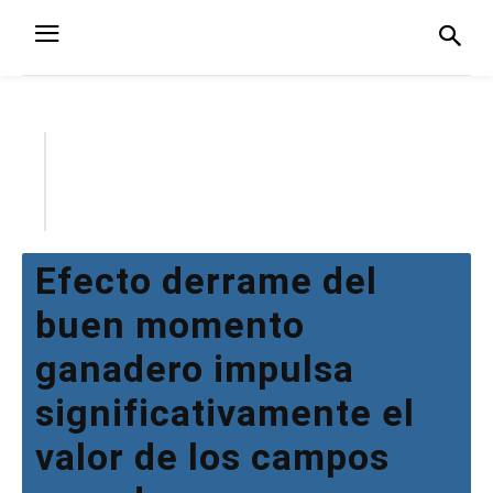
Efecto derrame del
buen momento
ganadero impulsa
significativamente el
valor de los campos