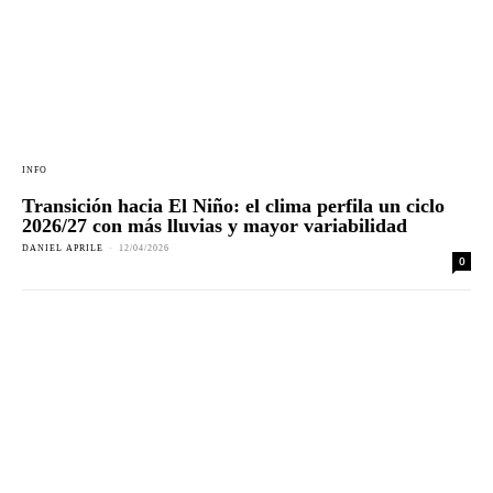
INFO
Transición hacia El Niño: el clima perfila un ciclo
2026/27 con más lluvias y mayor variabilidad
DANIEL APRILE
-
12/04/2026
0