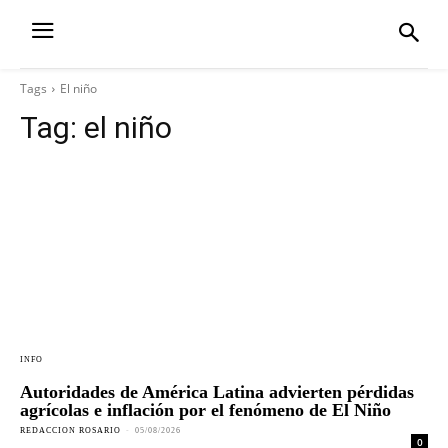
Tags
El niño
Tag:
el niño
INFO
Autoridades de América Latina advierten pérdidas
agrícolas e inflación por el fenómeno de El Niño
REDACCION ROSARIO
-
05/08/2026
0