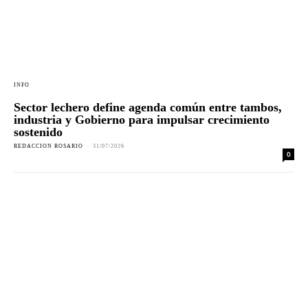
INFO
Sector lechero define agenda común entre tambos,
industria y Gobierno para impulsar crecimiento
sostenido
REDACCION ROSARIO
-
31/07/2026
0