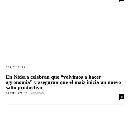
AGRICULTURA
En Nidera celebran que “volvimos a hacer
agronomía” y aseguran que el maíz inicia un nuevo
salto productivo
DANIEL APRILE
-
02/08/2026
0