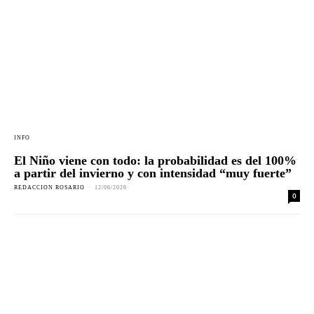
INFO
El Niño viene con todo: la probabilidad es del 100%
a partir del invierno y con intensidad “muy fuerte”
REDACCION ROSARIO
-
12/06/2026
0