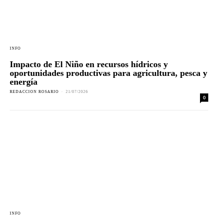
INFO
Impacto de El Niño en recursos hídricos y
oportunidades productivas para agricultura, pesca y
energía
REDACCION ROSARIO
-
21/07/2026
0
INFO