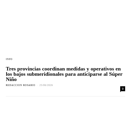
INFO
Tres provincias coordinan medidas y operativos en
los bajos submeridionales para anticiparse al Súper
Niño
REDACCION ROSARIO
-
25/06/2026
0