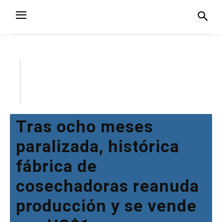
Tras ocho meses
paralizada, histórica
fábrica de
cosechadoras reanuda
producción y se vende