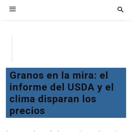
Granos en la mira: el
informe del USDA y el
clima disparan los
precios