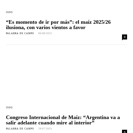
INFO
“Es momento de ir por más”: el maíz 2025/26
ilusiona, con varios vientos a favor
PALABRA DE CAMPO
-
06/08/2025
0
INFO
Congreso Internacional de Maíz: “Argentina va a
salir adelante cuando mire al interior”
PALABRA DE CAMPO
-
29/07/2025
0