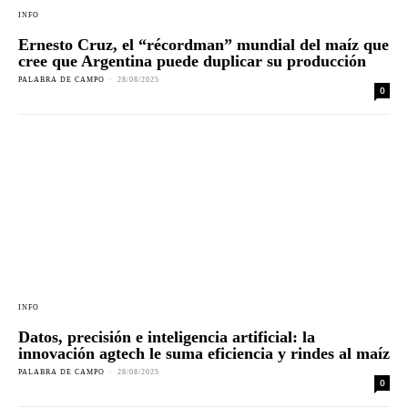
INFO
Ernesto Cruz, el “récordman” mundial del maíz que
cree que Argentina puede duplicar su producción
PALABRA DE CAMPO
-
28/08/2025
0
INFO
Datos, precisión e inteligencia artificial: la
innovación agtech le suma eficiencia y rindes al maíz
PALABRA DE CAMPO
-
28/08/2025
0