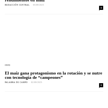
rendimientos en maíz
REDACCIÓN CENTRAL
-
05/09/2025
0
INFO
El maíz gana protagonismo en la rotación y se nutre
con tecnología de “campeones”
PALABRA DE CAMPO
-
02/09/2025
0