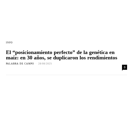
INFO
El “posicionamiento perfecto” de la genética en
maíz: en 30 años, se duplicaron los rendimientos
PALABRA DE CAMPO
-
28/08/2025
0