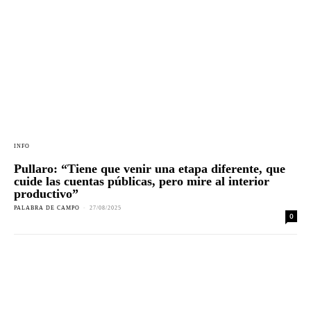
INFO
Pullaro: “Tiene que venir una etapa diferente, que
cuide las cuentas públicas, pero mire al interior
productivo”
PALABRA DE CAMPO
-
27/08/2025
0