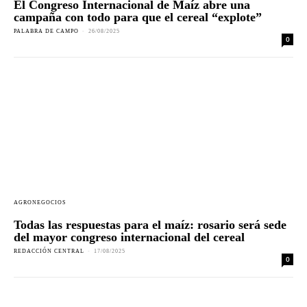
El Congreso Internacional de Maíz abre una
campaña con todo para que el cereal “explote”
PALABRA DE CAMPO
-
26/08/2025
0
AGRONEGOCIOS
Todas las respuestas para el maíz: rosario será sede
del mayor congreso internacional del cereal
REDACCIÓN CENTRAL
-
17/08/2025
0