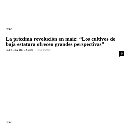
INFO
La próxima revolución en maíz: “Los cultivos de
baja estatura ofrecen grandes perspectivas”
PALABRA DE CAMPO
-
27/08/2025
0
INFO