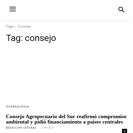
Tags
Consejo
Tag:
consejo
INTERNACIONAL
Consejo Agropecuario del Sur reafirmó compromiso
ambiental y pidió financiamiento a países centrales
REDACCIÓN CENTRAL
-
15/09/2022
0