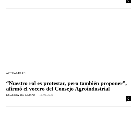
0
ACTUALIDAD
“Nuestro rol es protestar, pero también proponer”,
afirmó el vocero del Consejo Agroindustrial
PALABRA DE CAMPO
-
18/01/2021
0