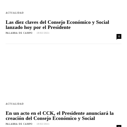
ACTUALIDAD
Las diez claves del Consejo Económico y Social
lanzado hoy por el Presidente
PALABRA DE CAMPO
-
19/02/2021
0
ACTUALIDAD
En un acto en el CCK, el Presidente anunciará la
creación del Consejo Económico y Social
PALABRA DE CAMPO
-
19/02/2021