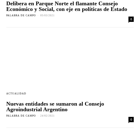
Delibera en Parque Norte el flamante Consejo
Económico y Social, con eje en políticas de Estado
PALABRA DE CAMPO
-
05/03/2021
0
ACTUALIDAD
Nuevas entidades se sumaron al Consejo
Agroindustrial Argentino
PALABRA DE CAMPO
-
24/02/2021
0