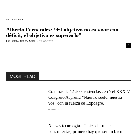
ACTUALIDAD
Alberto Fernández: “El objetivo no es vivir con
déficit, el objetivo es superarlo”
PALABRA DE CAMPO
-
21/07/2020
0
MOST READ
Con más de 12.500 asistencias cerró el XXXIV
Congreso Aapresid “Nuestro suelo, nuestra
voz” con la fuerza de Expoagro.
06/08/2026
Nuevas tecnologías: “antes de sumar
herramientas, primero hay que ser un buen