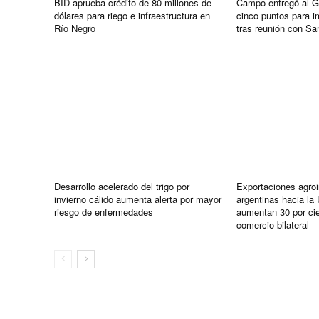
BID aprueba crédito de 80 millones de
Campo entregó al G
dólares para riego e infraestructura en
cinco puntos para i
Río Negro
tras reunión con Sant
Desarrollo acelerado del trigo por
Exportaciones agroi
invierno cálido aumenta alerta por mayor
argentinas hacia la
riesgo de enfermedades
aumentan 30 por cie
comercio bilateral