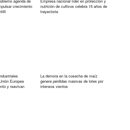
obierno agenda de
Empresa nacional líder en protección y
mpulsar crecimiento
nutrición de cultivos celebra 15 años de
illi
trayectoria
ndustriales
La demora en la cosecha de maíz
 Unión Europea
genera pérdidas masivas de lotes por
nto y reavivan
intensos vientos