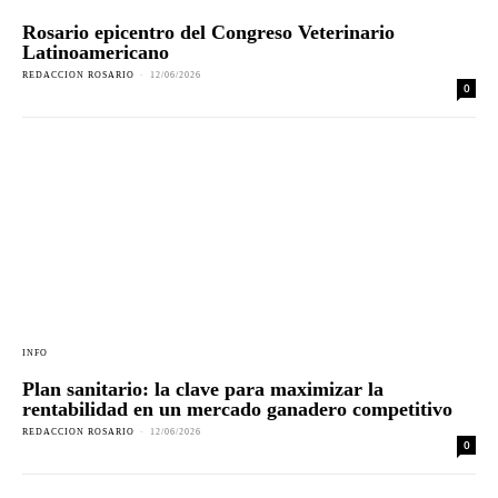
Rosario epicentro del Congreso Veterinario
Latinoamericano
REDACCION ROSARIO
-
12/06/2026
0
INFO
Plan sanitario: la clave para maximizar la
rentabilidad en un mercado ganadero competitivo
REDACCION ROSARIO
-
12/06/2026
0