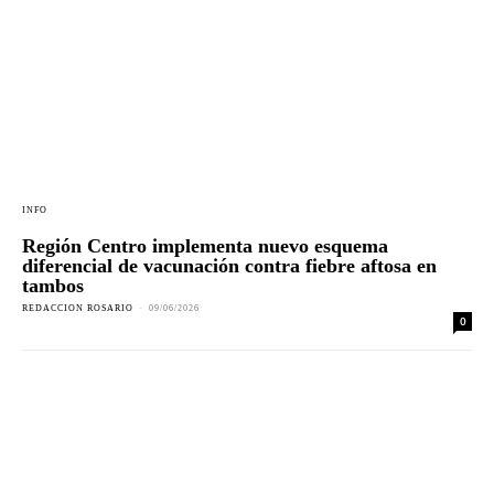
INFO
Región Centro implementa nuevo esquema
diferencial de vacunación contra fiebre aftosa en
tambos
REDACCION ROSARIO
-
09/06/2026
0