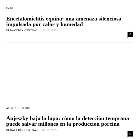
INFO
Encefalomielitis equina: una amenaza silenciosa
impulsada por calor y humedad
REDACCIÓN CENTRAL
-
20/10/2025
0
AGRONEGOCIOS
Aujeszky bajo la lupa: cómo la detección temprana
puede salvar millones en la producción porcina
REDACCIÓN CENTRAL
-
08/10/2025
0