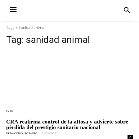
Tags
Sanidad animal
Tag:
sanidad animal
INFO
CRA reafirma control de la aftosa y advierte sobre
pérdida del prestigio sanitario nacional
REDACCION ROSARIO
-
03/08/2026
0