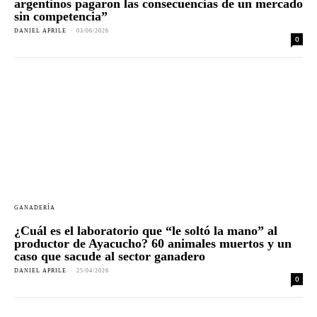
argentinos pagaron las consecuencias de un mercado
sin competencia”
DANIEL APRILE
-
03/06/2026
0
GANADERÍA
¿Cuál es el laboratorio que “le soltó la mano” al
productor de Ayacucho? 60 animales muertos y un
caso que sacude al sector ganadero
DANIEL APRILE
-
25/04/2026
0