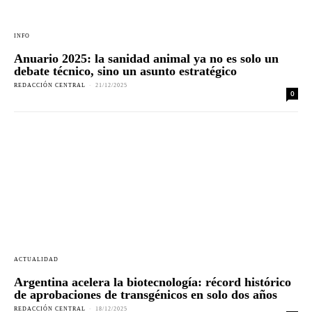
INFO
Anuario 2025: la sanidad animal ya no es solo un
debate técnico, sino un asunto estratégico
REDACCIÓN CENTRAL
-
21/12/2025
0
ACTUALIDAD
Argentina acelera la biotecnología: récord histórico
de aprobaciones de transgénicos en solo dos años
REDACCIÓN CENTRAL
-
18/12/2025