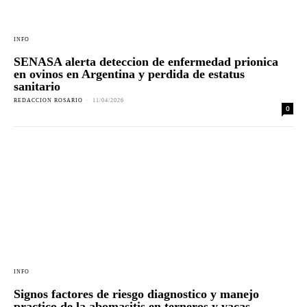
INFO
SENASA alerta deteccion de enfermedad prionica
en ovinos en Argentina y perdida de estatus
sanitario
REDACCION ROSARIO
-
11/04/2026
0
INFO
Signos factores de riesgo diagnostico y manejo
practico de la abomasitis en terneros y vacas