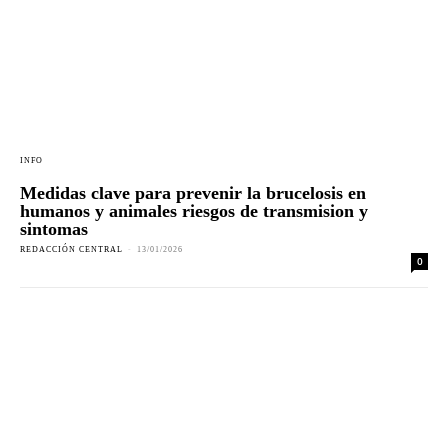
INFO
Medidas clave para prevenir la brucelosis en
humanos y animales riesgos de transmision y
sintomas
REDACCIÓN CENTRAL
-
13/01/2026
0