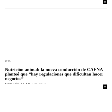
0
INFO
Nutrición animal: la nueva conducción de CAENA
planteó que “hay regulaciones que dificultan hacer
negocios”
REDACCIÓN CENTRAL
-
10/12/2025
0