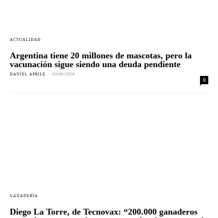
ACTUALIDAD
Argentina tiene 20 millones de mascotas, pero la
vacunación sigue siendo una deuda pendiente
DANIEL APRILE
-
03/06/2026
0
GANADERÍA
Diego La Torre, de Tecnovax: “200.000 ganaderos