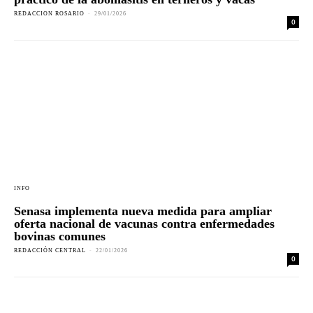
REDACCION ROSARIO
-
29/01/2026
0
INFO
Senasa implementa nueva medida para ampliar
oferta nacional de vacunas contra enfermedades
bovinas comunes
REDACCIÓN CENTRAL
-
22/01/2026
0