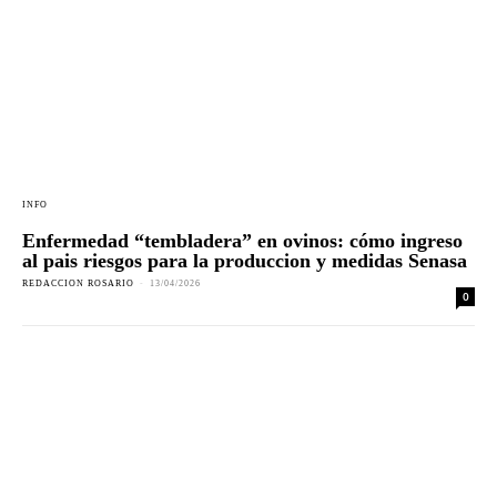
INFO
Enfermedad “tembladera” en ovinos: cómo ingreso
al pais riesgos para la produccion y medidas Senasa
REDACCION ROSARIO
-
13/04/2026
0