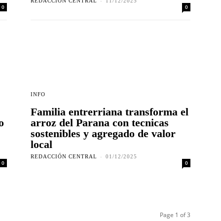
REDACCIÓN CENTRAL
-
11/12/2025
0
0
INFO
Familia entrerriana transforma el
o
arroz del Parana con tecnicas
sostenibles y agregado de valor
local
REDACCIÓN CENTRAL
-
01/12/2025
0
0
Page 1 of 3