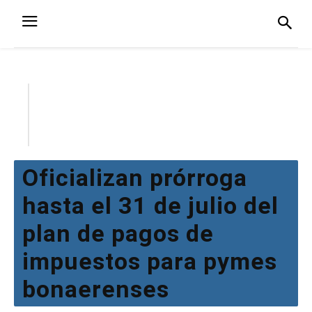
Oficializan prórroga
hasta el 31 de julio del
plan de pagos de
impuestos para pymes
bonaerenses